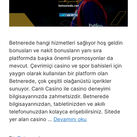
Betnerede hangi hizmetleri sağlıyor hoş geldin
bonusları ve nakit bonusların yanı sıra
platformda başka önemli promosyonlar da
mevcut. Çevrimiçi casino ve spor bahisleri için
yaygın olarak kullanılan bir platform olan
Betnerede, çok çeşitli olağanüstü içerikler
sunuyor. Canlı Casino ile casino deneyimi
bilgisayarınızda zahmetsizdir. Betnerede
bilgisayarınızdan, tabletinizden ve akıllı
telefonunuzdan kolayca erişebilirsiniz. Sitede
yer alan casino …
Devamını oku