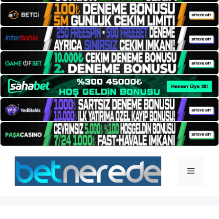
İçeriğe
atla
Menü