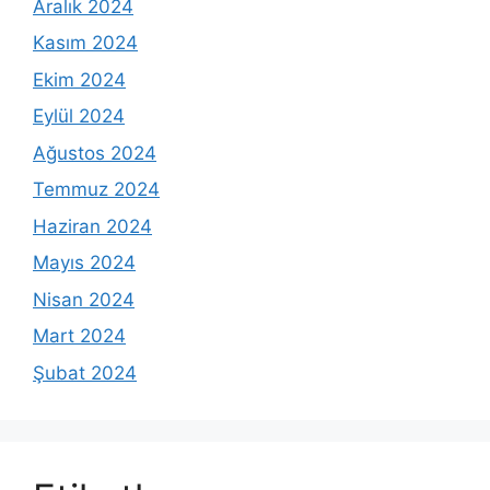
Aralık 2024
Kasım 2024
Ekim 2024
Eylül 2024
Ağustos 2024
Temmuz 2024
Haziran 2024
Mayıs 2024
Nisan 2024
Mart 2024
Şubat 2024