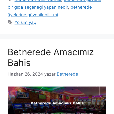
bir gıda seçeneği yapan nedir
,
betnerede
üyelerine güvenilebilir mi
Yorum yap
Betnerede Amacımız
Bahis
Haziran 26, 2024
yazar
Betnerede