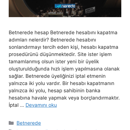
Betnerede hesap Betnerede hesabını kapatma
adımları nelerdir? Betnerede hesabını
sonlandırmayı tercih eden kişi, hesabı kapatma
prosedürünü düşünmektedir. Site ister işlem
tamamlanmış olsun ister yeni bir üyelik
oluşturulduğunda hızlı işlem yapılmasına olanak
sağlar. Betnerede üyeliğinizi iptal etmenin
yalnızca iki yolu vardır. Bir hesabı kapatmanın
yalnızca iki yolu, hesap sahibinin banka
hesabına havale yapmak veya borçlandırmaktır.
İptal …
Devamını oku
Kategoriler
Betnerede