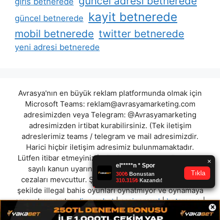
güncel adresi betnerede
giris betnerede
kayit betnerede
güncel betnerede
mobil betnerede
twitter betnerede
yeni adresi betnerede
Avrasya'nın en büyük reklam platformunda olmak için
Microsoft Teams:
reklam@avrasyamarketing.com
adresimizden veya Telegram: @Avrasyamarketing
adresimizden irtibat kurabilirsiniz. (Tek iletişim
adreslerimiz teams / telegram ve mail adresimizdir.
Harici hiçbir iletişim adresimiz bulunmamaktadır.
Lütfen itibar etmeyiniz.) Türkiye yasalarına göre 7258
sayılı kanun uyarınca yasa dışı bahis oynamanın
cezaları mevcuttur. Şu an bulunduğunuz site hiç bir
şekilde illegal bahis oyunları oynatmıyor ve oynamaya
aracı olmuyordur.
dinamobet
|
casinoroyal
|
betsmove
|
×
betparis
|
demirbet
|
betovis
|
betexper
|
sbetin