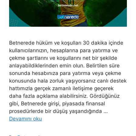
Betnerede hüküm ve koşulları 30 dakika içinde
kullanıcılarınızın, hesaplarına para yatırma ve
çekme şartlarını ve koşullarını net bir şekilde
anlayabildiklerinden emin olun. Belirtilen süre
sonunda hesabınıza para yatırma veya çekme
konusunda hala zorluk yaşıyorsanız canlı destek
hattımızla gerçek zamanlı iletişime geçerek
daha fazla açıklama alabilirsiniz. Gördüğünüz
gibi, Betnerede girişi, piyasada finansal
prosedürlerde bir düşüş yaşandığında …
Devamını oku