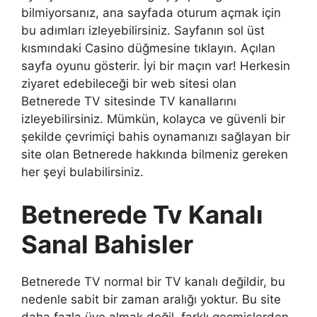
bilmiyorsanız, ana sayfada oturum açmak için
bu adımları izleyebilirsiniz. Sayfanın sol üst
kısmındaki Casino düğmesine tıklayın. Açılan
sayfa oyunu gösterir. İyi bir maçın var! Herkesin
ziyaret edebileceği bir web sitesi olan
Betnerede TV sitesinde TV kanallarını
izleyebilirsiniz. Mümkün, kolayca ve güvenli bir
şekilde çevrimiçi bahis oynamanızı sağlayan bir
site olan Betnerede hakkında bilmeniz gereken
her şeyi bulabilirsiniz.
Betnerede Tv Kanalı
Sanal Bahisler
Betnerede TV normal bir TV kanalı değildir, bu
nedenle sabit bir zaman aralığı yoktur. Bu site
daha fazla üye almak değil, farklı geçmişlerden