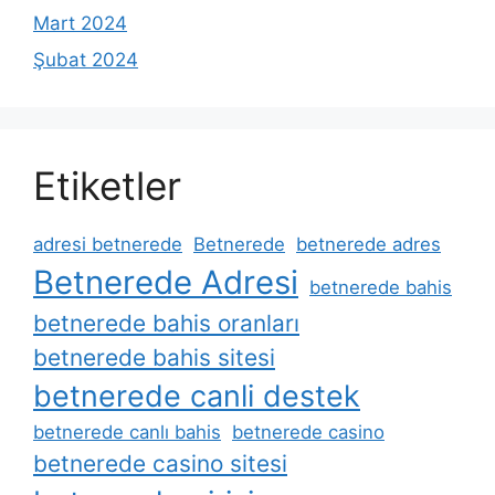
Mart 2024
Şubat 2024
Etiketler
adresi betnerede
Betnerede
betnerede adres
Betnerede Adresi
betnerede bahis
betnerede bahis oranları
betnerede bahis sitesi
betnerede canli destek
betnerede canlı bahis
betnerede casino
betnerede casino sitesi