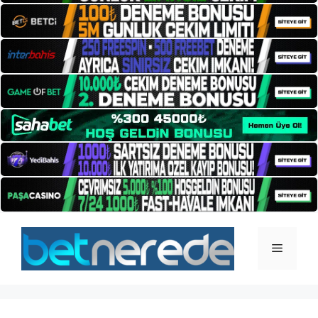
İçeriğe
atla
Menü