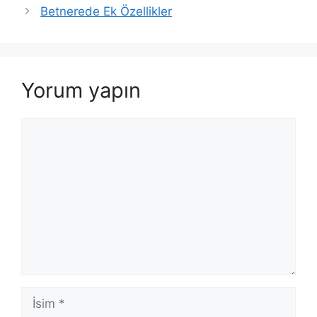
Betnerede Ek Özellikler
Yorum yapın
Yorum
İsim