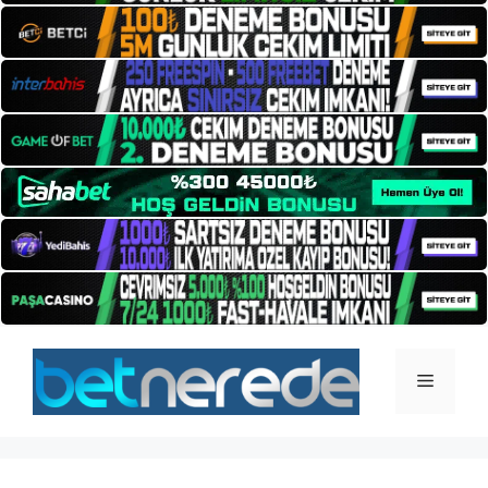
İçeriğe
atla
Menü