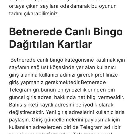
ortaya çıkan sayılara odaklanarak bu oyunun
tadını çıkarabilirsiniz.
Betnerede Canlı Bingo
Dağıtılan Kartlar
Betnerede canlı bingo kategorisine katılmak için
sayfanın sağ üst köşesinde yer alan kullanıcı
giriş alanına kullanıcı adınızı girerek profilinize
giriş yapmanız gerekmektedir.Betnerede
Telegram grubunun en iyi özelliklerinden biri
güncel giriş adresi hakkında net bilgi vermesidir.
Bahis şirketi kayıtlı adresini periyodik olarak
değiştirecektir. Yeni giriş adreslerini kullanıcılarla
paylaşın. Giriş güncellemelerini paylaşmak için
kullanılan adreslerden biri de Telegram adlı bir