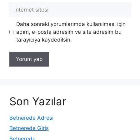
İnternet
sitesi
Daha sonraki yorumlarımda kullanılması için
adım, e-posta adresim ve site adresim bu
tarayıcıya kaydedilsin.
Son Yazılar
Betnerede Adresi
Betnerede Giriş
Betnerede