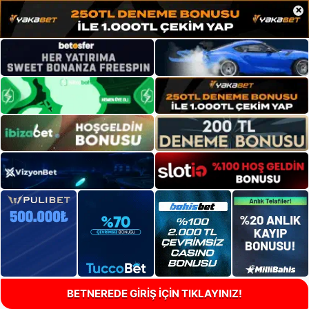
×
BETNEREDE GİRİŞ İÇİN TIKLAYINIZ!