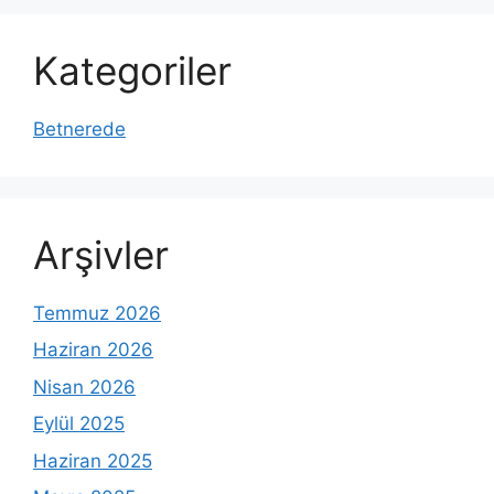
Kategoriler
Betnerede
Arşivler
Temmuz 2026
Haziran 2026
Nisan 2026
Eylül 2025
Haziran 2025