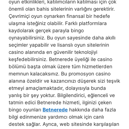
oyun etkinlikleri, katılımcıların katılması için çok
önemli olan bahis sitelerinin varlığını gerektirir.
Çevrimiçi oyun oynarken finansal bir hedefe
ulaşma isteğiniz olabilir. Farklı platformlara
kaydolarak gerçek parayla bingo
oynayabilirsiniz. Bu oyun sayesinde daha akıllı
seçimler yapabilir ve lisanslı oyun sitelerinin
casino alanında en güvenilir teknolojiyi
keşfedebilirsiniz. Betnerede üyeliği ile casino
bölümü başta olmak üzere tüm hizmetlerden
memnun kalacaksınız. Bu promosyon casino
alanına özeldir ve kazancınızı düşerek sizi teşvik
etmeyi amaçlamaktadır, dolayısıyla bunda
yanlış bir şey yoktur. Bilgilendirici, eğlenceli ve
tatmin edici Betnerede hizmeti, ilginizi çeken
bingo oyunları
Betnerede
hakkında daha fazla
bilgi edinmenize yardımcı olmak için canlı
destek sağlar. Ayrıca, web sitesinde karşılaşılan