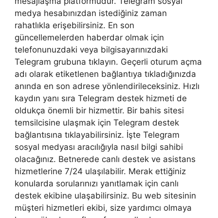
mesajlaşma platformudur. Telegram sosyal
medya hesabınızdan istediğiniz zaman
rahatlıkla erişebilirsiniz. En son
güncellemelerden haberdar olmak için
telefonunuzdaki veya bilgisayarınızdaki
Telegram grubuna tıklayın. Geçerli oturum açma
adı olarak etiketlenen bağlantıya tıkladığınızda
anında en son adrese yönlendirileceksiniz. Hızlı
kaydın yanı sıra Telegram destek hizmeti de
oldukça önemli bir hizmettir. Bir bahis sitesi
temsilcisine ulaşmak için Telegram destek
bağlantısına tıklayabilirsiniz. İşte Telegram
sosyal medyası aracılığıyla nasıl bilgi sahibi
olacağınız. Betnerede canlı destek ve asistans
hizmetlerine 7/24 ulaşılabilir. Merak ettiğiniz
konularda sorularınızı yanıtlamak için canlı
destek ekibine ulaşabilirsiniz. Bu web sitesinin
müşteri hizmetleri ekibi, size yardımcı olmaya