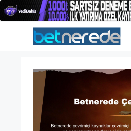
İçeriğe
atla