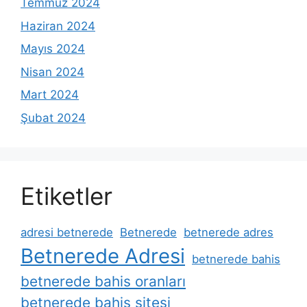
Temmuz 2024
Haziran 2024
Mayıs 2024
Nisan 2024
Mart 2024
Şubat 2024
Etiketler
adresi betnerede
Betnerede
betnerede adres
Betnerede Adresi
betnerede bahis
betnerede bahis oranları
betnerede bahis sitesi