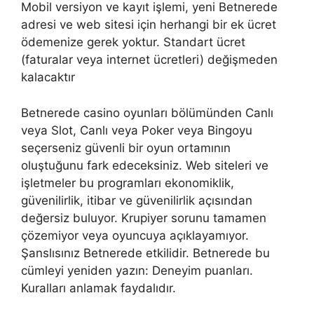
Mobil versiyon ve kayıt işlemi, yeni Betnerede
adresi ve web sitesi için herhangi bir ek ücret
ödemenize gerek yoktur. Standart ücret
(faturalar veya internet ücretleri) değişmeden
kalacaktır
Betnerede casino oyunları bölümünden Canlı
veya Slot, Canlı veya Poker veya Bingoyu
seçerseniz güvenli bir oyun ortamının
oluştuğunu fark edeceksiniz. Web siteleri ve
işletmeler bu programları ekonomiklik,
güvenilirlik, itibar ve güvenilirlik açısından
değersiz buluyor. Krupiyer sorunu tamamen
çözemiyor veya oyuncuya açıklayamıyor.
Şanslısınız Betnerede etkilidir. Betnerede bu
cümleyi yeniden yazın: Deneyim puanları.
Kuralları anlamak faydalıdır.