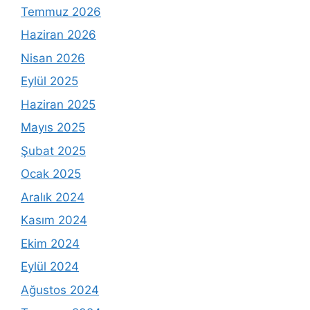
Temmuz 2026
Haziran 2026
Nisan 2026
Eylül 2025
Haziran 2025
Mayıs 2025
Şubat 2025
Ocak 2025
Aralık 2024
Kasım 2024
Ekim 2024
Eylül 2024
Ağustos 2024