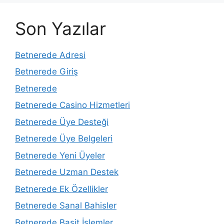
Son Yazılar
Betnerede Adresi
Betnerede Giriş
Betnerede
Betnerede Casino Hizmetleri
Betnerede Üye Desteği
Betnerede Üye Belgeleri
Betnerede Yeni Üyeler
Betnerede Uzman Destek
Betnerede Ek Özellikler
Betnerede Sanal Bahisler
Betnerede Basit İşlemler