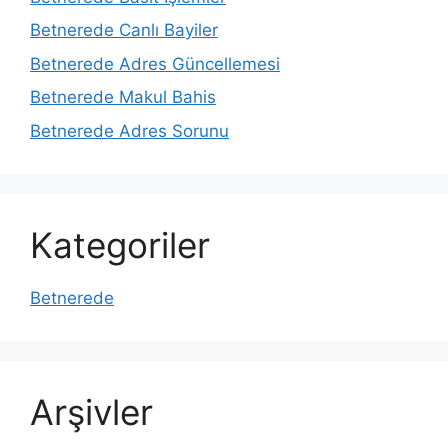
Betnerede Canlı Bayiler
Betnerede Adres Güncellemesi
Betnerede Makul Bahis
Betnerede Adres Sorunu
Kategoriler
Betnerede
Arşivler