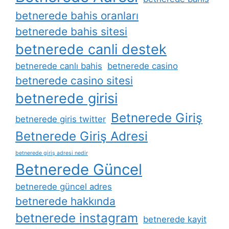
betnerede bahis oranları
betnerede bahis sitesi
betnerede canli destek
betnerede canlı bahis
betnerede casino
betnerede casino sitesi
betnerede girisi
Betnerede Giriş
betnerede giris twitter
Betnerede Giriş Adresi
betnerede giriş adresi nedir
Betnerede Güncel
betnerede güncel adres
betnerede hakkında
betnerede instagram
betnerede kayit