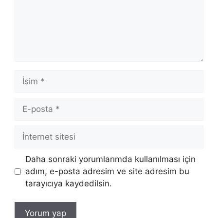
İsim
E-
posta
İnternet
sitesi
Daha sonraki yorumlarımda kullanılması için
adım, e-posta adresim ve site adresim bu
tarayıcıya kaydedilsin.