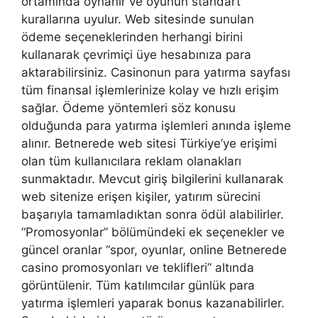
ortamında oynanır ve oyunun standart
kurallarına uyulur. Web sitesinde sunulan
ödeme seçeneklerinden herhangi birini
kullanarak çevrimiçi üye hesabınıza para
aktarabilirsiniz. Casinonun para yatırma sayfası
tüm finansal işlemlerinize kolay ve hızlı erişim
sağlar. Ödeme yöntemleri söz konusu
olduğunda para yatırma işlemleri anında işleme
alınır. Betnerede web sitesi Türkiye’ye erişimi
olan tüm kullanıcılara reklam olanakları
sunmaktadır. Mevcut giriş bilgilerini kullanarak
web sitenize erişen kişiler, yatırım sürecini
başarıyla tamamladıktan sonra ödül alabilirler.
“Promosyonlar” bölümündeki ek seçenekler ve
güncel oranlar “spor, oyunlar, online Betnerede
casino promosyonları ve teklifleri” altında
görüntülenir. Tüm katılımcılar günlük para
yatırma işlemleri yaparak bonus kazanabilirler.