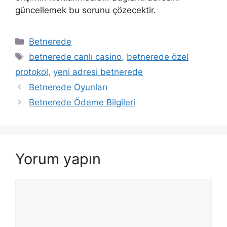
güncellemek bu sorunu çözecektir.
Kategoriler
Betnerede
Etiketler
betnerede canlı casino
,
betnerede özel
protokol
,
yeni adresi betnerede
Betnerede Oyunları
Betnerede Ödeme Bilgileri
Yorum yapın
Yorum