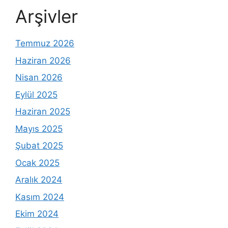
Arşivler
Temmuz 2026
Haziran 2026
Nisan 2026
Eylül 2025
Haziran 2025
Mayıs 2025
Şubat 2025
Ocak 2025
Aralık 2024
Kasım 2024
Ekim 2024