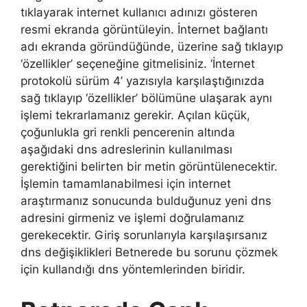
tıklayarak internet kullanıcı adınızı gösteren
resmi ekranda görüntüleyin. İnternet bağlantı
adı ekranda göründüğünde, üzerine sağ tıklayıp
‘özellikler’ seçeneğine gitmelisiniz. ‘İnternet
protokolü sürüm 4’ yazısıyla karşılaştığınızda
sağ tıklayıp ‘özellikler’ bölümüne ulaşarak aynı
işlemi tekrarlamanız gerekir. Açılan küçük,
çoğunlukla gri renkli pencerenin altında
aşağıdaki dns adreslerinin kullanılması
gerektiğini belirten bir metin görüntülenecektir.
İşlemin tamamlanabilmesi için internet
araştırmanız sonucunda bulduğunuz yeni dns
adresini girmeniz ve işlemi doğrulamanız
gerekecektir. Giriş sorunlarıyla karşılaşırsanız
dns değişiklikleri Betnerede bu sorunu çözmek
için kullandığı dns yöntemlerinden biridir.