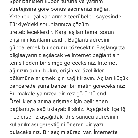
Spor bahisleri kupon türüne ve yatırım
stratejisine göre bonus seçmenizi sağlar.
Yetenekli çalışanlarımız tecrübeleri sayesinde
Türkiye’deki sorunlarınıza çözüm
üretebileceklerdir. Karşılaşılan temel sorun
erişimin kısıtlanmasıdır. Bağlantı adresini
güncellemek bu sorunu çözecektir. Başlangıçta
bilgisayarınız açılacak ve internet bağlantısını
temsil eden bir simge göreceksiniz. İnternet
ağınızın adını bulun, erişin ve özellikler
bölümüne erişmek için sağ tıklayın. Açılan küçük
pencerede şuna benzer bir metin göreceksiniz:
Bu makale yalnızca bir kez görüntülendi.
Özellikler alanına erişmek için belirlenen
bağlantıya sağ tıklayabilirsiniz. Aşağıdaki içeriği
incelerseniz aşağıdaki dns sunucu adresinin
kullanılması gerektiğini öneren bir yazı
bulacaksınız. Bir seçim süreci var. İnternette