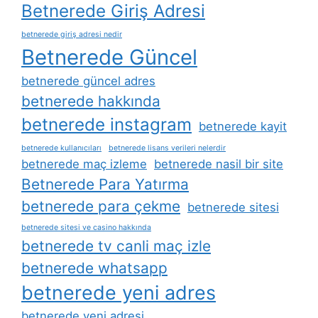
Betnerede Giriş Adresi
betnerede giriş adresi nedir
Betnerede Güncel
betnerede güncel adres
betnerede hakkında
betnerede instagram
betnerede kayit
betnerede kullanıcıları
betnerede lisans verileri nelerdir
betnerede maç izleme
betnerede nasil bir site
Betnerede Para Yatırma
betnerede para çekme
betnerede sitesi
betnerede sitesi ve casino hakkında
betnerede tv canli maç izle
betnerede whatsapp
betnerede yeni adres
betnerede yeni adresi