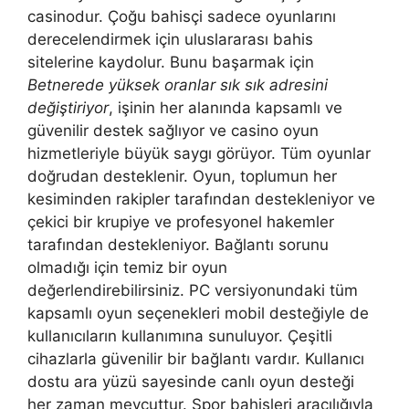
casinodur. Çoğu bahisçi sadece oyunlarını
derecelendirmek için uluslararası bahis
sitelerine kaydolur. Bunu başarmak için
Betnerede yüksek oranlar sık sık adresini
değiştiriyor
, işinin her alanında kapsamlı ve
güvenilir destek sağlıyor ve casino oyun
hizmetleriyle büyük saygı görüyor. Tüm oyunlar
doğrudan desteklenir. Oyun, toplumun her
kesiminden rakipler tarafından destekleniyor ve
çekici bir krupiye ve profesyonel hakemler
tarafından destekleniyor. Bağlantı sorunu
olmadığı için temiz bir oyun
değerlendirebilirsiniz. PC versiyonundaki tüm
kapsamlı oyun seçenekleri mobil desteğiyle de
kullanıcıların kullanımına sunuluyor. Çeşitli
cihazlarla güvenilir bir bağlantı vardır. Kullanıcı
dostu ara yüzü sayesinde canlı oyun desteği
her zaman mevcuttur. Spor bahisleri aracılığıyla