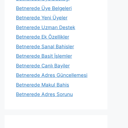
Betnerede Üye Belgeleri
Betnerede Yeni Üyeler
Betnerede Uzman Destek
Betnerede Ek Özellikler
Betnerede Sanal Bahisler
Betnerede Basit İşlemler
Betnerede Canlı Bayiler
Betnerede Adres Güncellemesi
Betnerede Makul Bahis
Betnerede Adres Sorunu