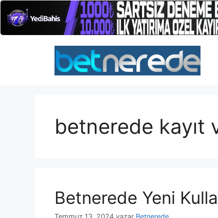
İçeriğe
atla
betnerede kayıt v
Betnerede Yeni Kulla
Temmuz 13, 2024
yazar
Betnerede