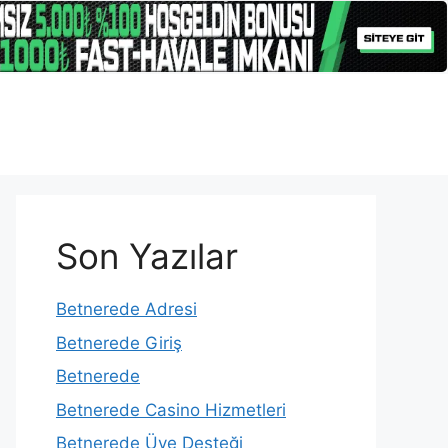
Son Yazılar
Betnerede Adresi
Betnerede Giriş
Betnerede
Betnerede Casino Hizmetleri
Betnerede Üye Desteği