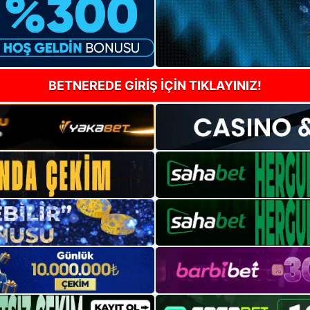
BETNEREDE GİRİŞ İÇİN TIKLAYINIZ!