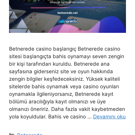
Betnerede casino başlangıç Betnerede casino
sitesi başlangıçta bahis oynamayı seven zengin
bir kişi tarafından kuruldu. Betnerede ana
sayfasına giderseniz site ve oyun hakkında
zengin bilgiler keşfedeceksiniz. Yüksek kaliteli
sitelerde bahis oynamak veya casino oyunları
oynamakla ilgileniyorsanız, Betnerede kayıt
bölümü aracılığıyla kayıt olmanızı ve üye
olmanızı öneririz. Daha fazla vakit kaybetmeden
yola koyuldular. Bahis ve casino …
Devamını oku
Kategoriler