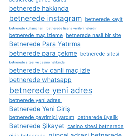
betnerede hakkında
betnerede instagram
betnerede kayit
betnerede kullanıcıları
betnerede lisans verileri nelerdir
betnerede maç izleme
betnerede nasil bir site
Betnerede Para Yatırma
betnerede para çekme
betnerede sitesi
betnerede sitesi ve casino hakkında
betnerede tv canli maç izle
betnerede whatsapp
betnerede yeni adres
betnerede yeni adresi
Betnerede Yeni Giriş
betnerede çevrimiçi yardım
betnerede üyelik
Betnerede Şikayet
casino sitesi betnerede
güncel adresi betnerede
giris betnerede