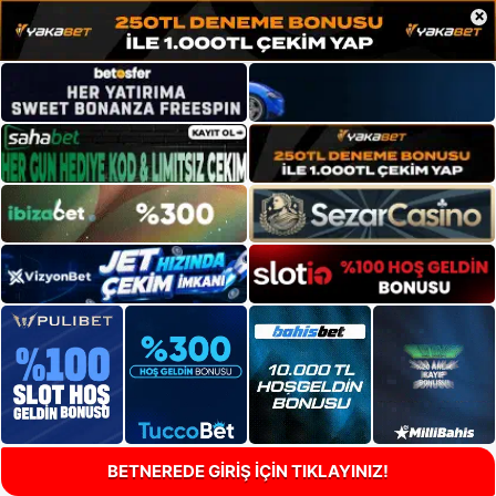
×
BETNEREDE GİRİŞ İÇİN TIKLAYINIZ!