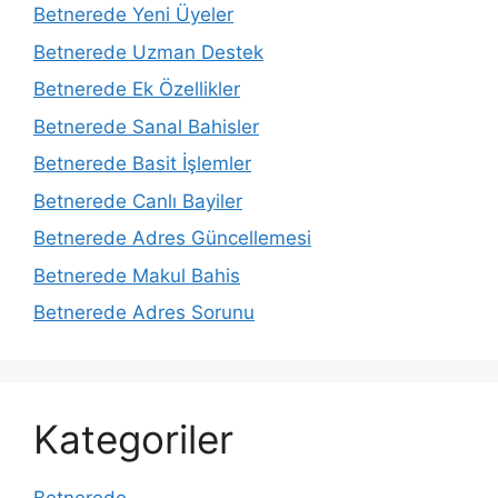
Betnerede Yeni Üyeler
Betnerede Uzman Destek
Betnerede Ek Özellikler
Betnerede Sanal Bahisler
Betnerede Basit İşlemler
Betnerede Canlı Bayiler
Betnerede Adres Güncellemesi
Betnerede Makul Bahis
Betnerede Adres Sorunu
Kategoriler