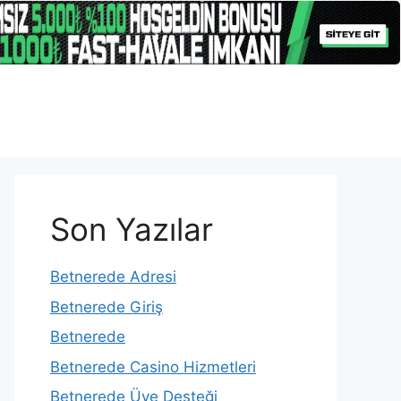
Son Yazılar
Betnerede Adresi
Betnerede Giriş
Betnerede
Betnerede Casino Hizmetleri
Betnerede Üye Desteği