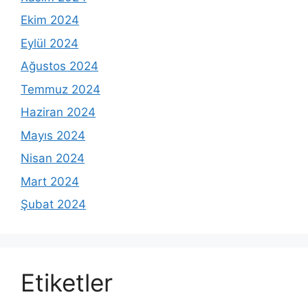
Ekim 2024
Eylül 2024
Ağustos 2024
Temmuz 2024
Haziran 2024
Mayıs 2024
Nisan 2024
Mart 2024
Şubat 2024
Etiketler