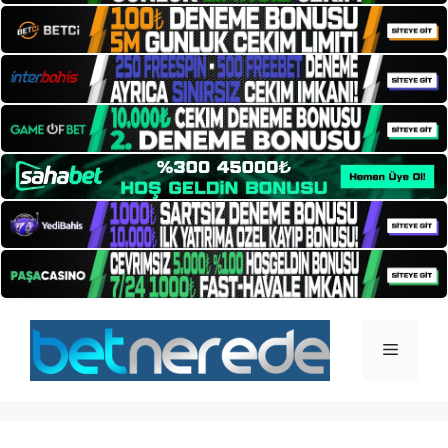
İçeriğe
atla
Menü