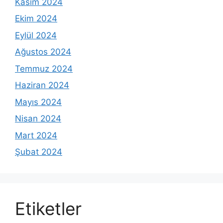
Kasım 2024
Ekim 2024
Eylül 2024
Ağustos 2024
Temmuz 2024
Haziran 2024
Mayıs 2024
Nisan 2024
Mart 2024
Şubat 2024
Etiketler