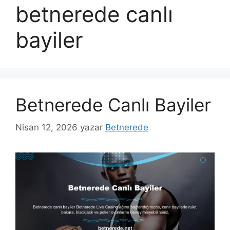
betnerede canlı
bayiler
Betnerede Canlı Bayiler
Nisan 12, 2026
yazar
Betnerede