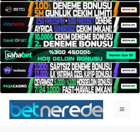
İçeriğe
atla
Menü