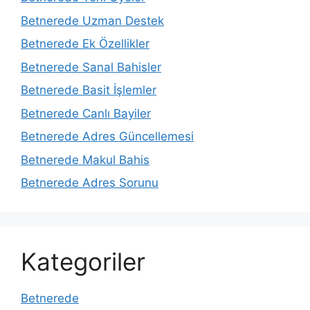
Betnerede Uzman Destek
Betnerede Ek Özellikler
Betnerede Sanal Bahisler
Betnerede Basit İşlemler
Betnerede Canlı Bayiler
Betnerede Adres Güncellemesi
Betnerede Makul Bahis
Betnerede Adres Sorunu
Kategoriler
Betnerede