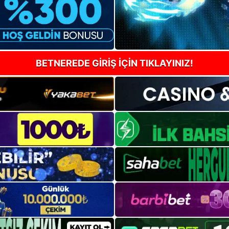
BETNEREDE GİRİŞ İÇİN TIKLAYINIZ!