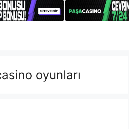
casino oyunları