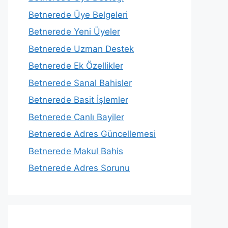
Betnerede Üye Belgeleri
Betnerede Yeni Üyeler
Betnerede Uzman Destek
Betnerede Ek Özellikler
Betnerede Sanal Bahisler
Betnerede Basit İşlemler
Betnerede Canlı Bayiler
Betnerede Adres Güncellemesi
Betnerede Makul Bahis
Betnerede Adres Sorunu