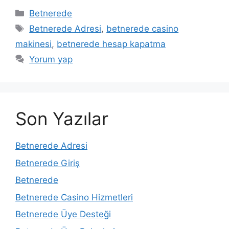
Kategoriler
Betnerede
Etiketler
Betnerede Adresi
,
betnerede casino
makinesi
,
betnerede hesap kapatma
Yorum yap
Son Yazılar
Betnerede Adresi
Betnerede Giriş
Betnerede
Betnerede Casino Hizmetleri
Betnerede Üye Desteği