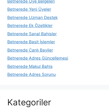
Betnerede Üye Belgeleri
Betnerede Yeni Üyeler
Betnerede Uzman Destek
Betnerede Ek Özellikler
Betnerede Sanal Bahisler
Betnerede Basit İşlemler
Betnerede Canlı Bayiler
Betnerede Adres Güncellemesi
Betnerede Makul Bahis
Betnerede Adres Sorunu
Kategoriler