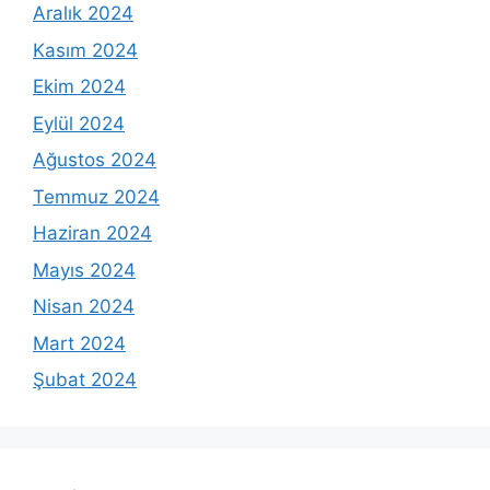
Aralık 2024
Kasım 2024
Ekim 2024
Eylül 2024
Ağustos 2024
Temmuz 2024
Haziran 2024
Mayıs 2024
Nisan 2024
Mart 2024
Şubat 2024