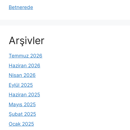
Betnerede
Arşivler
Temmuz 2026
Haziran 2026
Nisan 2026
Eylül 2025
Haziran 2025
Mayıs 2025
Şubat 2025
Ocak 2025