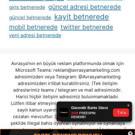
güncel adresi betnerede
giris betnerede
kayit betnerede
güncel betnerede
mobil betnerede
twitter betnerede
yeni adresi betnerede
Avrasya'nın en büyük reklam platformunda olmak için
Microsoft Teams:
reklam@avrasyamarketing.com
adresimizden veya Telegram: @Avrasyamarketing
adresimizden irtibat kurabilirsiniz. (Tek iletişim
adreslerimiz teams / telegram ve mail adresimizdir.
Harici hiçbir iletişim adresimiz bulunmamaktadır.
Lütfen itibar etmeyiniz.) Türkiye yasalarına göre 7258
sayılı kanun uyarınca yasa dışı bahis oynamanın
cezaları mevcuttur. Şu an bulunduğunuz site hiç bir
şekilde illegal bahis oyunları oynatmıyor ve oynamaya
aracı olmuyordur.
dinamobet
|
casinoroyal
|
betsmove
|
×