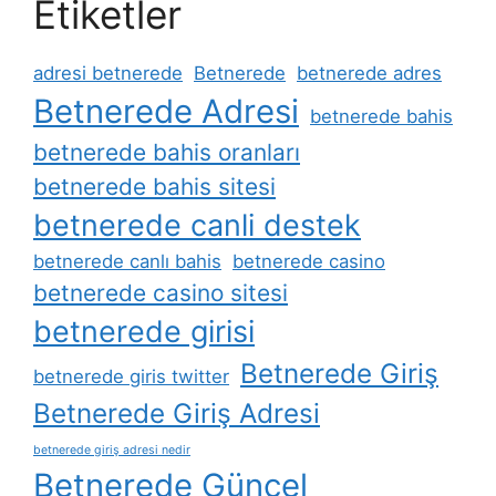
Etiketler
adresi betnerede
Betnerede
betnerede adres
Betnerede Adresi
betnerede bahis
betnerede bahis oranları
betnerede bahis sitesi
betnerede canli destek
betnerede canlı bahis
betnerede casino
betnerede casino sitesi
betnerede girisi
Betnerede Giriş
betnerede giris twitter
Betnerede Giriş Adresi
betnerede giriş adresi nedir
Betnerede Güncel