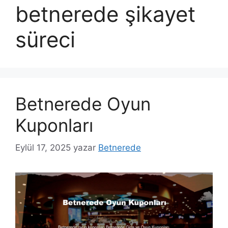
betnerede şikayet
süreci
Betnerede Oyun
Kuponları
Eylül 17, 2025
yazar
Betnerede