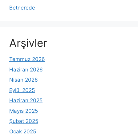
Betnerede
Arşivler
Temmuz 2026
Haziran 2026
Nisan 2026
Eylül 2025
Haziran 2025
Mayıs 2025
Şubat 2025
Ocak 2025