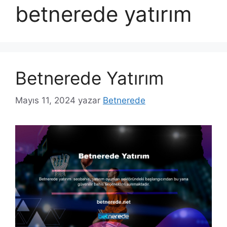
betnerede yatırım
Betnerede Yatırım
Mayıs 11, 2024
yazar
Betnerede