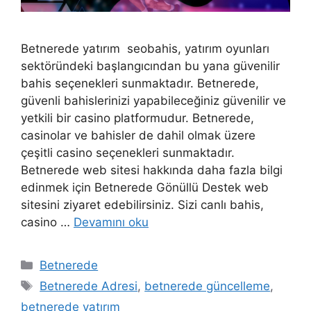
Betnerede yatırım seobahis, yatırım oyunları
sektöründeki başlangıcından bu yana güvenilir
bahis seçenekleri sunmaktadır. Betnerede,
güvenli bahislerinizi yapabileceğiniz güvenilir ve
yetkili bir casino platformudur. Betnerede,
casinolar ve bahisler de dahil olmak üzere
çeşitli casino seçenekleri sunmaktadır.
Betnerede web sitesi hakkında daha fazla bilgi
edinmek için Betnerede Gönüllü Destek web
sitesini ziyaret edebilirsiniz. Sizi canlı bahis,
casino …
Devamını oku
Kategoriler
Betnerede
Etiketler
Betnerede Adresi
,
betnerede güncelleme
,
betnerede yatırım