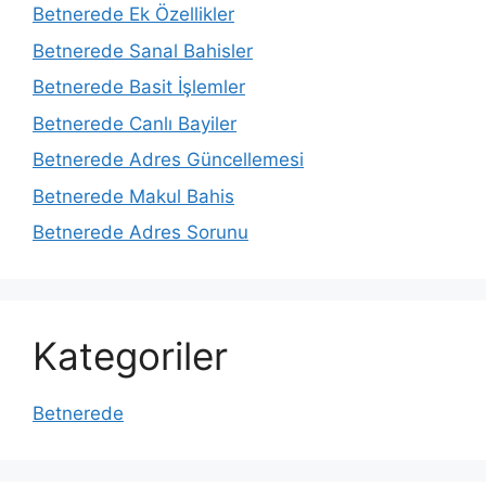
Betnerede Ek Özellikler
Betnerede Sanal Bahisler
Betnerede Basit İşlemler
Betnerede Canlı Bayiler
Betnerede Adres Güncellemesi
Betnerede Makul Bahis
Betnerede Adres Sorunu
Kategoriler
Betnerede