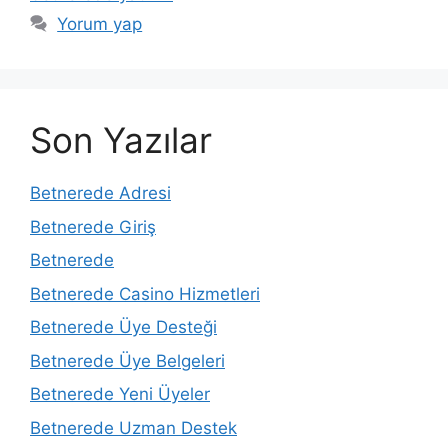
Yorum yap
Son Yazılar
Betnerede Adresi
Betnerede Giriş
Betnerede
Betnerede Casino Hizmetleri
Betnerede Üye Desteği
Betnerede Üye Belgeleri
Betnerede Yeni Üyeler
Betnerede Uzman Destek